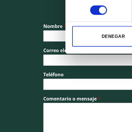
One of our spec
consentimiento
Nombre
*
DENEGAR
Correo electrónico
*
Teléfono
Comentario o mensaje
*