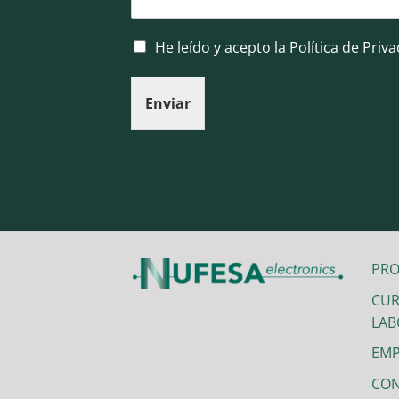
He leído y acepto la Política de Priv
Enviar
Alternative:
PR
CUR
LAB
EMP
CO