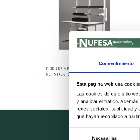
Consentimiento
INGENIERÍA ROBÓTICA Y MOBILIARIO
INGEN
PUESTOS DE TRABAJO REECO
SILL
Esta página web usa cookie
Las cookies de este sitio we
y analizar el tráfico. Ademá
redes sociales, publicidad y
que hayan recopilado a parti
Selección
Necesarias
de