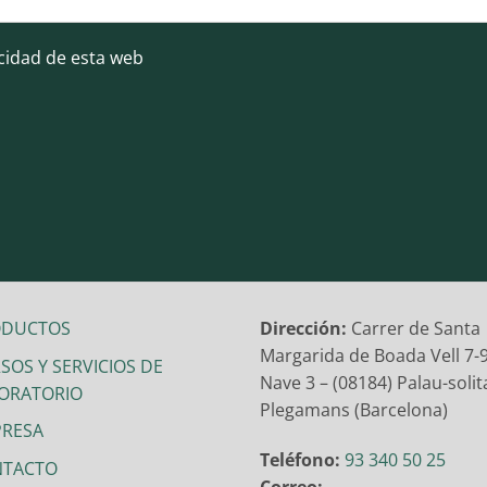
acidad de esta web
ODUCTOS
Dirección:
Carrer de Santa
Margarida de Boada Vell 7-9
SOS Y SERVICIOS DE
Nave 3 – (08184) Palau-solita
ORATORIO
Plegamans (Barcelona)
RESA
Teléfono:
93 340 50 25
NTACTO
Correo: