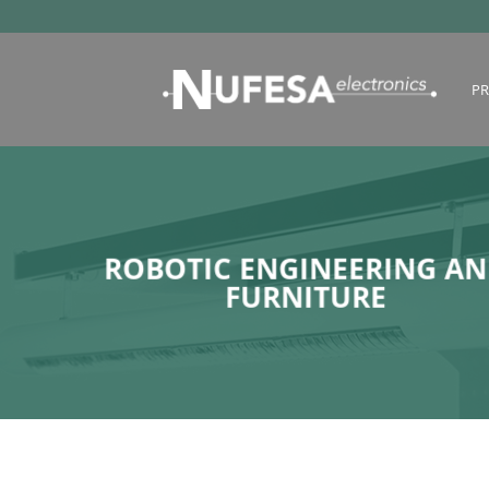
Skip
to
content
P
ROBOTIC ENGINEERING A
FURNITURE