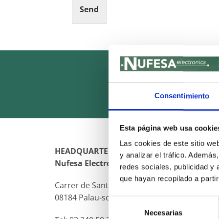
Send
Alternative:
Consentimiento
Esta página web usa cookie
Las cookies de este sitio we
HEADQUARTER
y analizar el tráfico. Ademá
Nufesa Electronics
redes sociales, publicidad y
que hayan recopilado a parti
Carrer de Santa Margarida de Boada Vell 7-9
08184 Palau-solità i Plegamans (Barcelona)
Selección
Necesarias
de