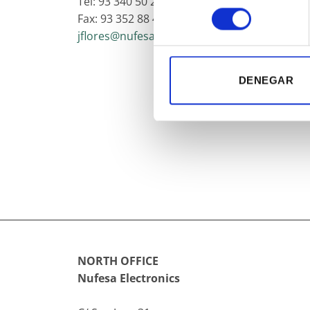
Tel: 93 340 50 25
consentimiento
Fax: 93 352 88 46
jflores@nufesa.com
DENEGAR
NORTH OFFICE
Nufesa Electronics