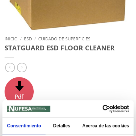
INICIO
/
ESD
/
CUIDADO DE SUPERFICIES
STATGUARD ESD FLOOR CLEANER
SKU:
f35c1ec8af71-1-1
Consentimiento
Detalles
Acerca de las cookies
Categorías:
CUIDADO DE SUPERFICIES
,
ESD