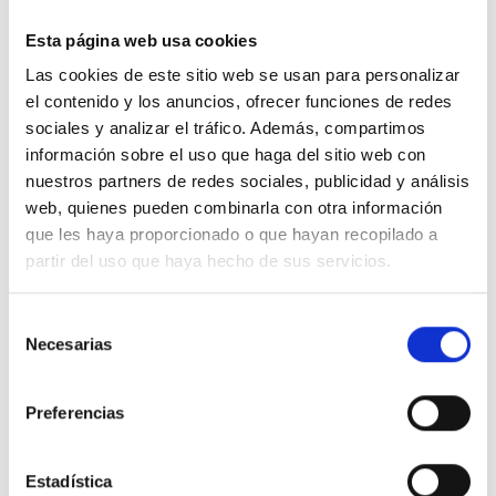
Esta página web usa cookies
Las cookies de este sitio web se usan para personalizar
el contenido y los anuncios, ofrecer funciones de redes
sociales y analizar el tráfico. Además, compartimos
DESCRIPCIÓN
información sobre el uso que haga del sitio web con
nuestros partners de redes sociales, publicidad y análisis
Limpieza de suelos
web, quienes pueden combinarla con otra información
que les haya proporcionado o que hayan recopilado a
partir del uso que haya hecho de sus servicios.
PRODUCTOS RELACIONADOS
Selección
Necesarias
de
consentimiento
Preferencias
Estadística