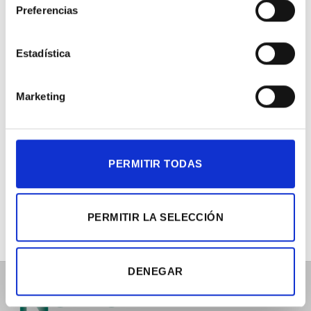
Preferencias
PRODUCTOS RELACIONADOS
Estadística
Marketing
PERMITIR TODAS
ADHESIÓN
ADHESIÓN
PERMITIR LA SELECCIÓN
CHIPBONDER 3609 LOCTITE
ABLESTIK 57C LOCTITE
DENEGAR