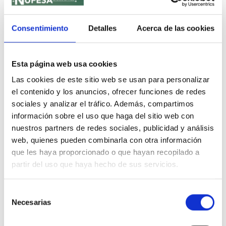
Consentimiento
Detalles
Acerca de las cookies
Esta página web usa cookies
DESCRIPCIÓN
Las cookies de este sitio web se usan para personalizar
LOCTITE® 435 ™ es un adhesivo endurecido de goma
el contenido y los anuncios, ofrecer funciones de redes
con mayor flexibilidad y resistencia al desprendimiento
sociales y analizar el tráfico. Además, compartimos
junto con una mayor resistencia a los golpes. El
información sobre el uso que haga del sitio web con
nuestros partners de redes sociales, publicidad y análisis
producto proporciona una unión rápida en una amplia
web, quienes pueden combinarla con otra información
gama de materiales, incluidos metales, plásticos y
que les haya proporcionado o que hayan recopilado a
elastómeros, así como materiales porosos y
partir del uso que haya hecho de sus servicios.
absorbentes como madera, papel, cuero y tela.
Selección
Necesarias
de
consentimiento