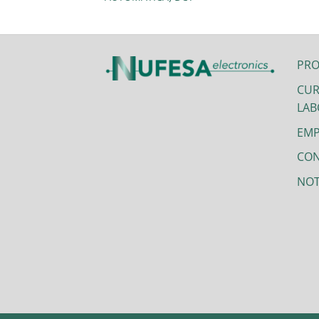
PR
CUR
LAB
EMP
CO
NOT