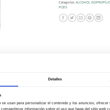
Categorías:
ALCOHOL ISOPROPÍLICO
PCB'S
Detalles
iversal con excelente capacidad de humectación y disolució
las digitales de polvo, aceite y todo tipo de suciedad liger
s
b se usan para personalizar el contenido y los anuncios, ofrecer
s, compartimos información sobre el uso que haga del sitio web 