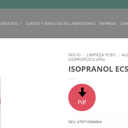
RODUCTOS
CURSOS Y SERVICIOS DE LABORATORIO
EMPRESA
CON
INICIO
/
LIMPIEZA PCB'S
/
AL
ISOPROPÍLICO (IPA)
ISOPRANOL EC
SKU:
d78719368db4