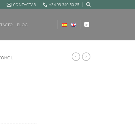
CONTACTAR
+34 93 340 50 25
TACTO
BLOG
COHOL
S