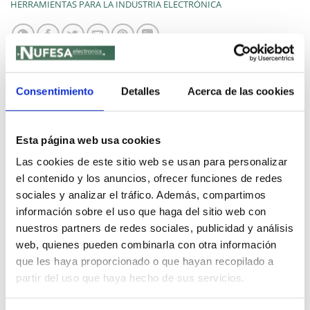
HERRAMIENTAS PARA LA INDUSTRIA ELECTRÓNICA
Consentimiento
Detalles
Acerca de las cookies
DESCRIPCIÓN
Esta página web usa cookies
Alta precisión. La alta precisión es imprescindible para
Las cookies de este sitio web se usan para personalizar
mejorar la calidad del ensamblaje. «delvo» tiene una
el contenido y los anuncios, ofrecer funciones de redes
alta precisión. El «delvo» de larga duración con motor
sociales y analizar el tráfico. Además, compartimos
de cepillo utiliza un motor de larga duración que
información sobre el uso que haga del sitio web con
resiste un ciclo de sujeción garantizado de un millón
nuestros partners de redes sociales, publicidad y análisis
de veces. Los «delvo» con motor sin escobillas son
web, quienes pueden combinarla con otra información
ecológicos y no requieren mantenimiento, y ofrecen
que les haya proporcionado o que hayan recopilado a
una alta durabilidad. El mecanismo de parada del
partir del uso que haya hecho de sus servicios.
motor y el embrague original sin golpes minimiza el
choque al final de la fijación por tornillo. Reduce la