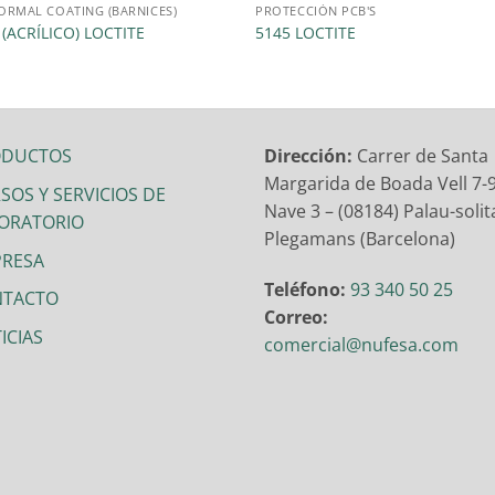
RMAL COATING (BARNICES)
PROTECCIÓN PCB'S
 (ACRÍLICO) LOCTITE
5145 LOCTITE
ODUCTOS
Dirección:
Carrer de Santa
Margarida de Boada Vell 7-9
SOS Y SERVICIOS DE
Nave 3 – (08184) Palau-solita
ORATORIO
Plegamans (Barcelona)
RESA
Teléfono:
93 340 50 25
NTACTO
Correo:
ICIAS
comercial@nufesa.com