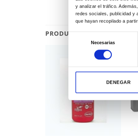
y analizar el tráfico. Ademá
redes sociales, publicidad y
que hayan recopilado a parti
PRODUCTOS RELACIONADO
Selección
Necesarias
de
consentimiento
DENEGAR