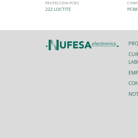
PROTECCIÓN PCB'S
CONFO
l Encapsulant
222 LOCTITE
PC88
PR
CUR
LAB
EMP
CO
NOT