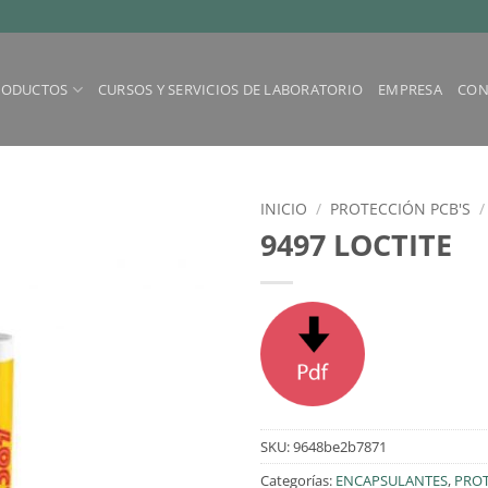
RODUCTOS
CURSOS Y SERVICIOS DE LABORATORIO
EMPRESA
CON
INICIO
/
PROTECCIÓN PCB'S
/
9497 LOCTITE
SKU:
9648be2b7871
Categorías:
ENCAPSULANTES
,
PROT